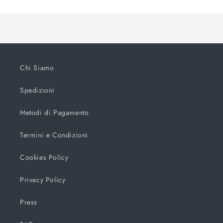
Title
Title
in
corso...
Chi Siamo
Spedizioni
Metodi di Pagamento
Termini e Condizioni
Cookies Policy
Privacy Policy
Press