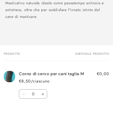
Masticativo naturale ideale come passatempo antinoia e
antistress, oltre che per soddisfare l'innato istinto del
cane di masticare.
PRODOTTO
SUBTOTALE PRODOTTO
Il
tuo
carrello
€0,00
Corno dì cervo per cani taglia M
€8,50/ciascuno
Quantità
Diminuisci
Aumenta
quantità
quantità
per
per
Caricamento
Default
Default