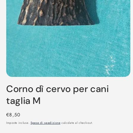
Apri
contenuti
Corno dì cervo per cani
multimediali
1
in
taglia M
finestra
modale
Prezzo
€8,50
di
Imposte incluse.
Spese di spedizione
calcolate al check-out.
listino