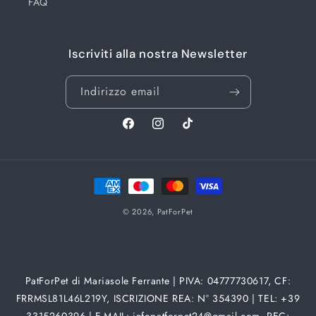
FAQ
Iscriviti alla nostra Newsletter
Indirizzo email
Facebook
Instagram
TikTok
Metodi
di
© 2026,
PatForPet
pagamento
PatForPet di Mariasole Ferrante | PIVA: 04777730617, CF:
FRRMSL81L46L219Y, ISCRIZIONE REA: N° 354390 | TEL: +39