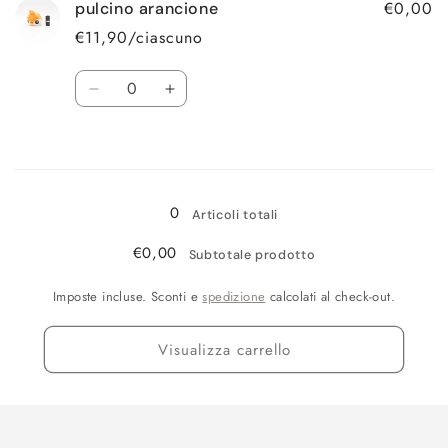
€0,00
pulcino arancione
€11,90/ciascuno
Quantità
Diminuisci
Aumenta
quantità
quantità
per
per
Caricamento
pulcino
pulcino
arancione
arancione
in
0
corso...
Articoli totali
€0,00
Subtotale prodotto
Imposte incluse. Sconti e
spedizione
calcolati al check-out.
Visualizza carrello