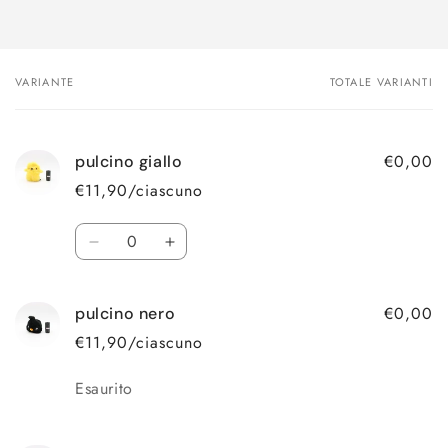
VARIANTE
TOTALE VARIANTI
Il
tuo
carrello
€0,00
pulcino giallo
€11,90/ciascuno
Quantità
Diminuisci
Aumenta
quantità
quantità
per
per
€0,00
pulcino nero
pulcino
pulcino
giallo
giallo
€11,90/ciascuno
Quantità
Esaurito