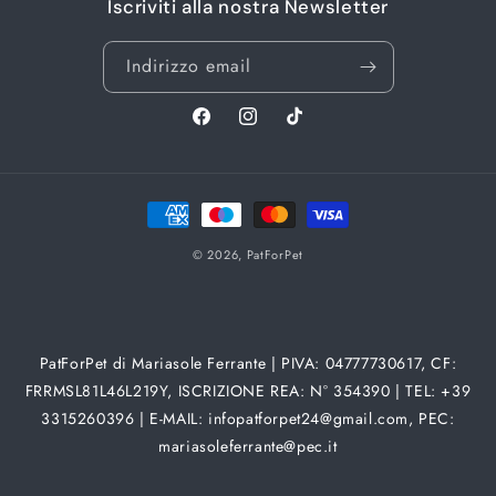
Iscriviti alla nostra Newsletter
Indirizzo email
Facebook
Instagram
TikTok
Metodi
di
© 2026,
PatForPet
pagamento
PatForPet di Mariasole Ferrante | PIVA: 04777730617, CF:
FRRMSL81L46L219Y, ISCRIZIONE REA: N° 354390 | TEL: +39
3315260396 | E-MAIL:
infopatforpet24@gmail.com
, PEC:
mariasoleferrante@pec.it