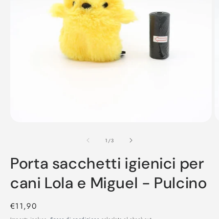
Apri
A
contenuti
c
su
multimediali
m
1
/
3
1
2
in
in
Porta sacchetti igienici per
finestra
f
modale
m
cani Lola e Miguel - Pulcino
Prezzo
€11,90
di